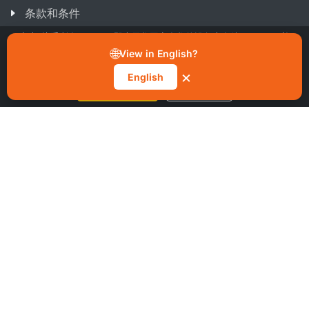
条款和条件
可持续性
点击“接受所有 Cookie”即表示您同意在您的设备上存储 Cookie，并
同意为改善网站导航、分析使用情况以及支持我们的市场和性能工作
🌐
View in English?
处理相关数据。您可以随时通过 Cookie 通知中的“管理偏好设置”按
钮撤回同意。
×
English
接受所有 Cookie
管理偏好设置
最新文章
光纖短缺：為何產能規劃刻不容緩。
24 Mar 2026
ScaleFibre 宣布成立 ScaleFibre USA Inc.，战略性拓展北美市
场
17 Mar 2026
ScaleFibre 弃用塑料包装，采用工程化可持续替代方案