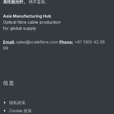
高性能光纤。
绝不妥协。
Asia Manufacturing Hub
Optical fibre cable production
for global supply
Email:
sales@scalefibre.com
Phone:
+61 1300 42 06
99
信息
隐私政策
Cookie 政策