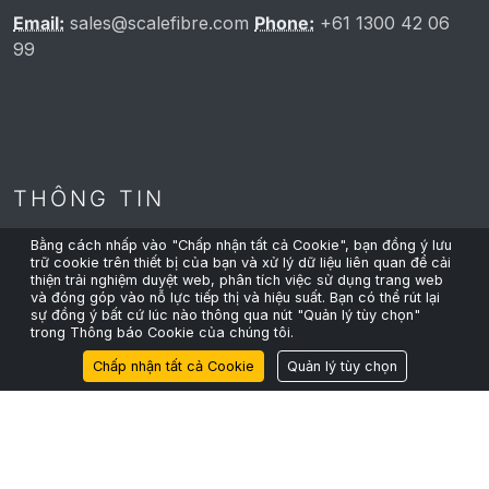
Email:
sales@scalefibre.com
Phone:
+61 1300 42 06
99
THÔNG TIN
Bằng cách nhấp vào "Chấp nhận tất cả Cookie", bạn đồng ý lưu
trữ cookie trên thiết bị của bạn và xử lý dữ liệu liên quan để cải
Chính sách quyền riêng tư
thiện trải nghiệm duyệt web, phân tích việc sử dụng trang web
và đóng góp vào nỗ lực tiếp thị và hiệu suất. Bạn có thể rút lại
Chính sách Cookie
sự đồng ý bất cứ lúc nào thông qua nút "Quản lý tùy chọn"
trong Thông báo Cookie của chúng tôi.
Điều khoản & Điều kiện
Chấp nhận tất cả Cookie
Quản lý tùy chọn
Tính bền vững