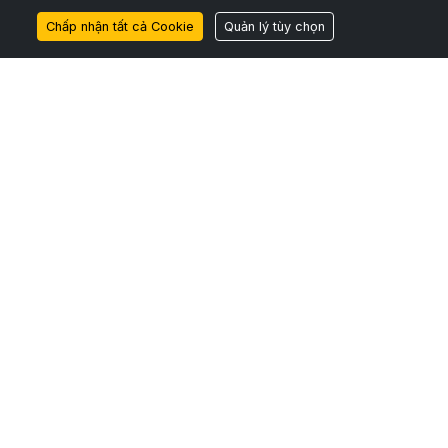
Chấp nhận tất cả Cookie
Quản lý tùy chọn
bscribe
to Our Newsletter:
ail
Subscribe
Theo dõi chúng
Đăng ký
tôi
đến RSS Feeds
trên LinkedIn