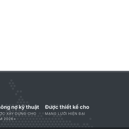
ông nợ kỹ thuật
Được thiết kế cho
ỢC XÂY DỰNG CHO
MẠNG LƯỚI HIỆN ĐẠI
M 2026+