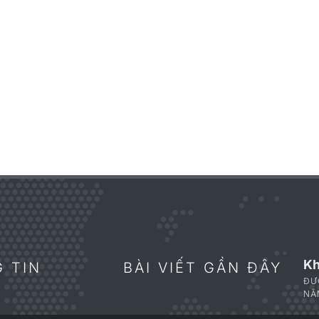
Kh
 TIN
BÀI VIẾT GẦN ĐÂY
ĐƯ
NĂ