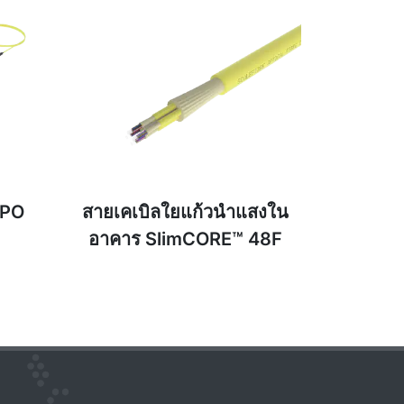
MPO
สายเคเบิลใยแก้วนำแสงใน
อาคาร SlimCORE™ 48F