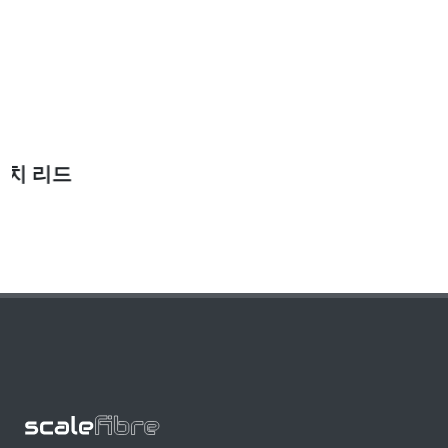
2mm 8자형 듀플렉스 광섬유 패치 리드