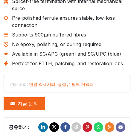
Splicer-free termination with internal mechanical
splice
Pre-polished ferrule ensures stable, low-loss
connection
Supports 900µm buffered fibres
No epoxy, polishing, or curing required
Available in SC/APC (green) and SC/UPC (blue)
Perfect for FTTH, patching, and restoration jobs
카테고리:
연결 액세서리
,
광섬유 필드 커넥터
지금 문의
공유하기: