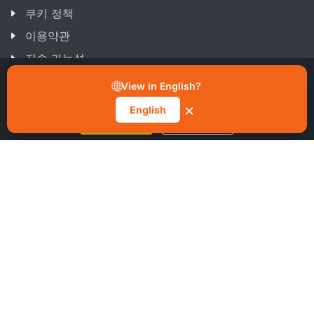
쿠키 정책
이용약관
지속 가능성
“모든 쿠키 허용”을 클릭하면 기기에 쿠키가 저장되고 사이트 탐색
개선, 사용 분석, 마케팅 및 기능 향상을 위한 데이터 처리를 수락하
🌐
View in English?
는 것입니다. 쿠키 알림의 “환경 설정 관리” 버튼에서 언제든지 동의
를 취소할 수 있습니다.
×
English
모든 쿠키 허용
환경 설정 관리
최근 게시물
광섬유 부족과 용량 계획을 미룰 수 없는 이유.
24 Mar 2026
ScaleFibre, ScaleFibre USA Inc. 설립으로 북미 시장 전략적
확장 발표
17 Mar 2026