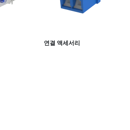
연결 액세서리