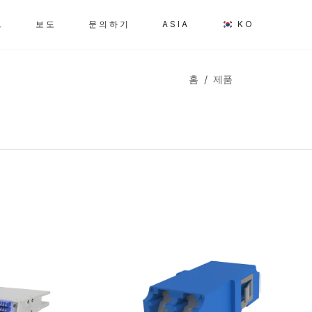
그
보도
문의하기
ASIA
KO
홈
제품