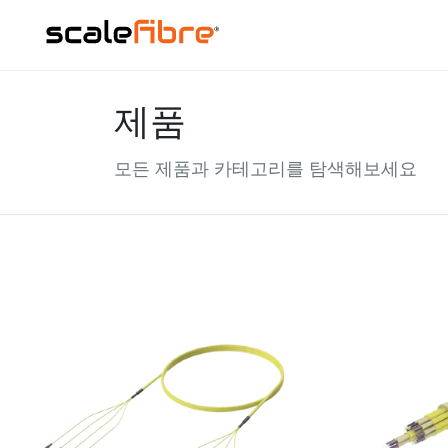
제품
모든 제품과 카테고리를 탐색해보세요