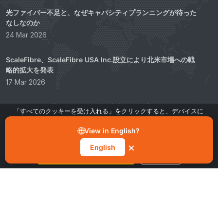
光ファイバー不足と、なぜキャパシティプランニングが待った
なしなのか
24 Mar 2026
ScaleFibre、ScaleFibre USA Inc.設立により北米市場への戦
略的拡大を発表
17 Mar 2026
ScaleFibre、プラスチック包装を廃止し、設計された持続可能
「すべてのクッキーを受け入れる」をクリックすると、デバイスに
な代替品へ移行
クッキーを保存し、サイトのナビゲーション改善、利用状況の分
析、マーケティング・パフォーマンス活動への寄与のためのデータ
22 Feb 2026
🌐
View in English?
処理に同意したことになります。クッキー通知の「設定の管理」か
らいつでも同意を撤回できます。
×
English
すべてのクッキーを受け入れる
設定を管理
レガシーゼロ
2026年以降に向けて構築