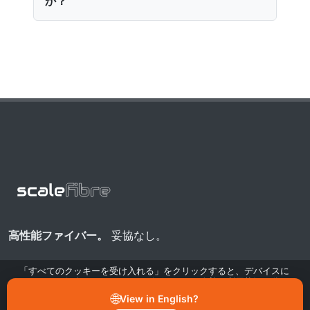
か？
高性能ファイバー。
妥協なし。
「すべてのクッキーを受け入れる」をクリックすると、デバイスに
Asia Manufacturing Hub
クッキーを保存し、サイトのナビゲーション改善、利用状況の分
Optical fibre cable production
析、マーケティング・パフォーマンス活動への寄与のためのデータ
🌐
View in English?
処理に同意したことになります。クッキー通知の「設定の管理」か
for global supply