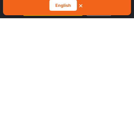
らいつでも同意を撤回できます。
×
English
すべてのクッキーを受け入れる
設定を管理
Email:
sales@scalefibre.com
Phone:
+61 1300 42 06
99
情報
プライバシーポリシー
クッキーポリシー
利用規約
持続可能性